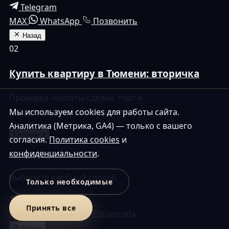
Telegram
MAX
WhatsApp
Позвонить
Назад
02
Купить квартиру в Тюмени: вторичка
Проверка чистоты сделки, торг и
сопровождение до Росреестра.
Мы используем cookies для работы сайта.
Аналитика (Метрика, GA4) — только с вашего
Связаться
согласия.
Политика cookies
и
конфиденциальности
.
Связаться
Выберите удобный способ
Только необходимые
Telegram
Принять все
MAX
WhatsApp
Позвонить
Назад