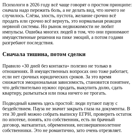
Психологи в 2026 году всё чаще говорят о простом принципе:
сначала надо пережить боль, а не делать вид, что ничего не
случилось. Слёзы, злость, пустота, желание срочно всё
продать или срочно всё вернуть, это нормальная реакция
нервной системы. Но рынок недвижимости не любит
импульсы. Ошибка многих людей в том, что они принимают
имущественные решения на пике эмоций, а потом годами
разгребают последствия.
Сначала тишина, потом сделки
Правило «30 дней без контакта» полезно не только в
отношениях. В имущественных вопросах оно тоже работает,
если нет срочных юридических сроков. За это время
снижается эмоциональная зависимость, становится понятнее,
что действительно нужно: продать, выкупить долю, сдать
квартиру, разъехаться или пока ничего не трогать.
Подводный камень здесь простой: люди путают паузу с
бездействием. Пауза не значит закрыть глаза на документы. В
эти 30 дней можно собрать выписку ЕГРН, проверить остаток
по ипотеке, понять, кто собственник, есть ли брачный
договор, маткапитал, обременения, несовершеннолетние
собственники. Это не романтично, зато очень отрезвляет.