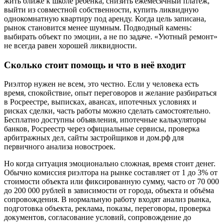
жить ближе к школе ребёнка, снизить ежемесячный платёж,
выйти из совместной собственности, купить ликвидную
однокомнатную квартиру под аренду. Когда цель записана,
рынок становится менее шумным. Подводный камень:
выбирать объект по эмоции, а не по задаче. «Уютный ремонт»
не всегда равен хорошей ликвидности.
Сколько стоит помощь и что в неё входит
Риэлтор нужен не всем, это честно. Если у человека есть
время, спокойствие, опыт переговоров и желание разбираться
в Росреестре, выписках, авансах, ипотечных условиях и
рисках сделки, часть работы можно сделать самостоятельно.
Бесплатно доступны объявления, ипотечные калькуляторы
банков, Росреестр через официальные сервисы, проверка
арбитражных дел, сайты застройщиков и дом.рф для
первичного анализа новостроек.
Но когда ситуация эмоционально сложная, время стоит денег.
Обычно комиссия риэлтора на рынке составляет от 1 до 3% от
стоимости объекта или фиксированную сумму, часто от 70 000
до 200 000 рублей в зависимости от города, объекта и объёма
сопровождения. В нормальную работу входят анализ рынка,
подготовка объекта, реклама, показы, переговоры, проверка
документов, согласование условий, сопровождение до