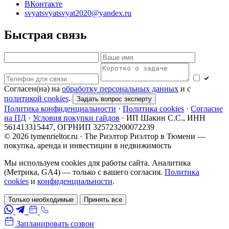
ВКонтакте
svyatsvyatsvyat2020@yandex.ru
Быстрая связь
Согласен(на) на
обработку персональных данных
и с
политикой cookies
.
Задать вопрос эксперту
Политика конфиденциальности
·
Политика cookies
·
Согласие
на ПД
·
Условия покупки гайдов
·
ИП Шакин С.С., ИНН
561413315447, ОГРНИП 325723200072239
© 2026 tymenrieltor.ru · The Риэлтор
Риэлтор в Тюмени —
покупка, аренда и инвестиции в недвижимость
Мы используем cookies для работы сайта. Аналитика
(Метрика, GA4) — только с вашего согласия.
Политика
cookies
и
конфиденциальности
.
Только необходимые
Принять все
Запланировать созвон