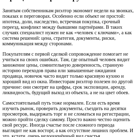
Занятым собственникам риэлтор экономит недели на звонках,
показах и переговорах. Особенно если объект не простой:
ипотека, доли, наследство, встречная покупка, срочный
переезд, конфликт между бывшими партнёрами. В таких
случаях специалист нужен не как «человек с ключами», а как
система решений: цена, стратегия, документы, риски,
коммуникация между сторонами.
Покупателям с первой сделкой сопровождение помогает не
учиться на своих ошибках. Там, где опытный человек видит
занижение цены, сомнительную доверенность, странную
историю переходов права или завышенные ожидания
продавца, новичок часто видит только красивую кухню и
хороший вид из окна. Инвесторам риэлтор полезен по другой
причине: они смотрят на цифры, срок экспозиции, аренду,
ликвидность, будущий выход из объекта, а не на цвет обоев.
Самостоятельный путь тоже нормален. Если есть время
изучить рынок, проверить документы, съездить на десятки
просмотров, выдержать торг и не сломаться на регистрации,
можно пройти сделку самому. Просто важно честно оценить
свой ресурс. Иногда счастье после сложного периода
выглядит не как восторг, а как отсутствие лишних проблем. И
это, кстати, очень недооценённый вид счастья.