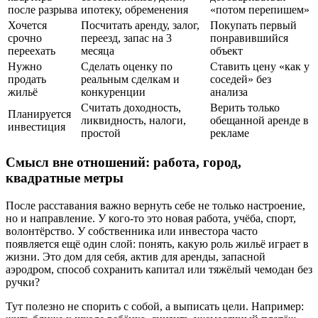
после разрыва
ипотеку, обременения
«потом перепишем»
Хочется
Посчитать аренду, залог,
Покупать первый
срочно
переезд, запас на 3
понравившийся
переехать
месяца
объект
Нужно
Сделать оценку по
Ставить цену «как у
продать
реальным сделкам и
соседей» без
жильё
конкуренции
анализа
Считать доходность,
Верить только
Планируется
ликвидность, налоги,
обещанной аренде в
инвестиция
простой
рекламе
Смысл вне отношений: работа, город,
квадратные метры
После расставания важно вернуть себе не только настроение,
но и направление. У кого-то это новая работа, учёба, спорт,
волонтёрство. У собственника или инвестора часто
появляется ещё один слой: понять, какую роль жильё играет в
жизни. Это дом для себя, актив для аренды, запасной
аэродром, способ сохранить капитал или тяжёлый чемодан без
ручки?
Тут полезно не спорить с собой, а выписать цели. Например: