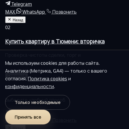
Telegram
MAX
WhatsApp
Позвонить
Назад
02
Купить квартиру в Тюмени: вторичка
Проверка чистоты сделки, торг и
сопровождение до Росреестра.
Мы используем cookies для работы сайта.
Аналитика (Метрика, GA4) — только с вашего
Связаться
согласия.
Политика cookies
и
конфиденциальности
.
Связаться
Выберите удобный способ
Только необходимые
Telegram
Принять все
MAX
WhatsApp
Позвонить
Назад