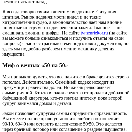
ремонт пять лет назад.
Я всегда говорю своим клиентам: выдохните. Ситуация
штатная. Рынок недвижимости видел и не такие
хитросплетения судеб, а законодательство дает нам вполне
понятные инструменты для решения задачи. Главное — не
смешивать эмоции и цифры. На сайте
tymenrieltor.ru
(на сайте
вы можете больше ознакомиться и получить ответы на свои
вопросы) я часто затрагиваю тему подготовки документов, но
здесь мы подробно разберем именно механику деления
имущества.
Миф о вечных «50 на 50»
Мы привыкли думать, что все нажитое в браке делится строго
пополам. Действительно, Семейный кодекс исходит из
презумпции равенства долей. Но жизнь редко бывает
симметричной. Кто-то вложил средства от продажи добрачной
бабушкиной квартиры, кто-то платил ипотеку, пока второй
супруг занимался домом и детьми.
Закон позволяет супругам самим определить справедливость.
Вы имеете полное право установить любое соотношение:
90/10, 60/40 или оставить классические 50/50. Это делается
через брачный договор или соглашение о разделе имущества.