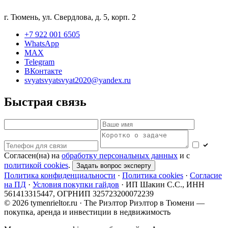
г. Тюмень, ул. Свердлова, д. 5, корп. 2
+7 922 001 6505
WhatsApp
MAX
Telegram
ВКонтакте
svyatsvyatsvyat2020@yandex.ru
Быстрая связь
Согласен(на) на
обработку персональных данных
и с
политикой cookies
.
Задать вопрос эксперту
Политика конфиденциальности
·
Политика cookies
·
Согласие
на ПД
·
Условия покупки гайдов
·
ИП Шакин С.С., ИНН
561413315447, ОГРНИП 325723200072239
© 2026 tymenrieltor.ru · The Риэлтор
Риэлтор в Тюмени —
покупка, аренда и инвестиции в недвижимость